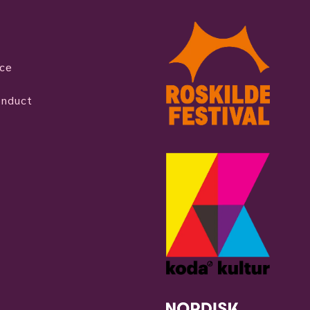
ice
onduct